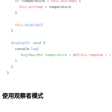
    if
 (
temperature
 <
 this
.
minTemp
) {
      this
.
minTemp
 =
 temperature
    }
    this
.
display
()
  }
  display
()
:
 void
 {
    console
.
log
(
      `Avg/Max/Min temperature = 
${
(
this
.
tempSum
 /
 t
    )
  }
}
使用观察者模式