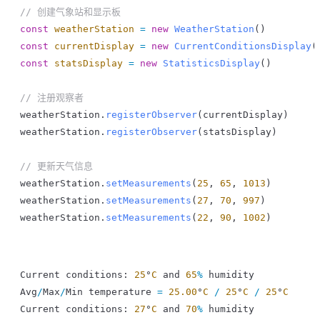
// 创建气象站和显示板
const
 weatherStation
 =
 new
 WeatherStation
()
const
 currentDisplay
 =
 new
 CurrentConditionsDisplay
(
const
 statsDisplay
 =
 new
 StatisticsDisplay
()
// 注册观察者
weatherStation
.
registerObserver
(
currentDisplay
)
weatherStation
.
registerObserver
(
statsDisplay
)
// 更新天气信息
weatherStation
.
setMeasurements
(
25
, 
65
, 
1013
)
weatherStation
.
setMeasurements
(
27
, 
70
, 
997
)
weatherStation
.
setMeasurements
(
22
, 
90
, 
1002
)
Current
 conditions
: 
25
°
C
 and
 65
%
 humidity
Avg
/
Max
/
Min
 temperature
 =
 25.00
°
C
 /
 25
°
C
 /
 25
°
C
Current
 conditions
: 
27
°
C
 and
 70
%
 humidity