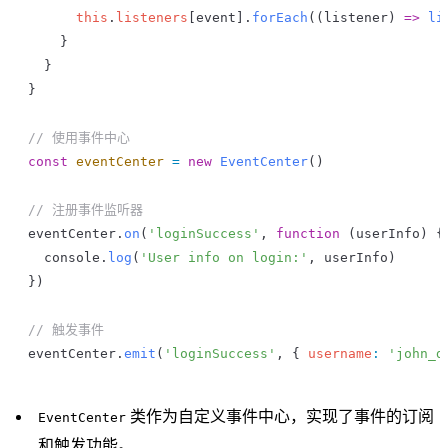
      this
.
listeners
[
event
].
forEach
((
listener
) 
=>
 li
    }
  }
}
// 使用事件中心
const
 eventCenter
 =
 new
 EventCenter
()
// 注册事件监听器
eventCenter
.
on
(
'loginSuccess'
, 
function
 (
userInfo
) {
  console
.
log
(
'User info on login:'
, 
userInfo
)
})
// 触发事件
eventCenter
.
emit
(
'loginSuccess'
, { 
username
:
 'john_d
类作为自定义事件中心，实现了事件的订阅
EventCenter
和触发功能。