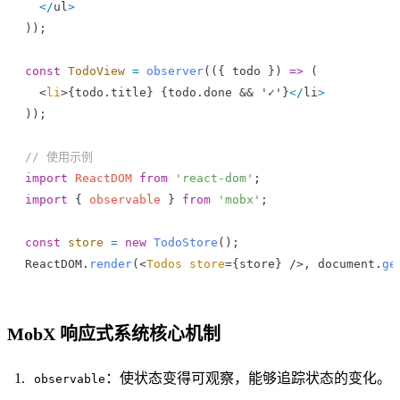
  </
ul
>
));
const
 TodoView
 =
 observer
(({ 
todo
 }) 
=>
 (
  <
li
>{todo.
title
} {
todo
.
done
 && '✓'}
</
li
>
));
// 使用示例
import
 ReactDOM
 from
 'react-dom'
;
import
 { 
observable
 } 
from
 'mobx'
;
const
 store
 =
 new
 TodoStore
();
ReactDOM
.
render
(<
Todos
 store
={
store
} />, 
document
.
ge
MobX 响应式系统核心机制
：使状态变得可观察，能够追踪状态的变化。
observable