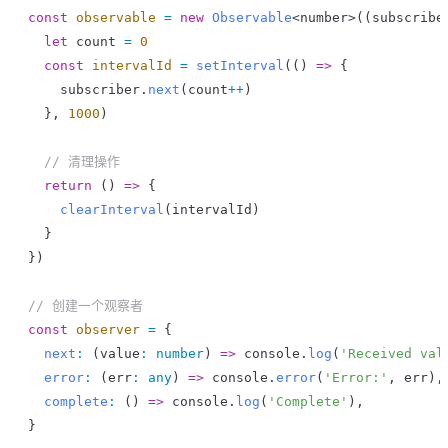
const
 observable
 =
 new
 Observable
<
number
>((
subscribe
  let
 count
 =
 0
  const
 intervalId
 =
 setInterval
(() 
=>
 {
    subscriber
.
next
(
count
++
)
  }, 
1000
)
  // 清理操作
  return
 () 
=>
 {
    clearInterval
(
intervalId
)
  }
})
// 创建一个观察者
const
 observer
 =
 {
  next
:
 (
value
:
 number
) 
=>
 console
.
log
(
'Received val
  error
:
 (
err
:
 any
) 
=>
 console
.
error
(
'Error:'
, 
err
),
  complete
:
 () 
=>
 console
.
log
(
'Complete'
),
}