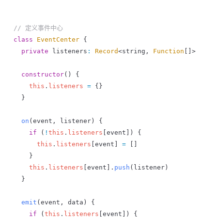
// 定义事件中心
class
 EventCenter
 {
  private
 listeners
:
 Record
<
string
, 
Function
[]>
  constructor
() {
    this
.
listeners
 =
 {}
  }
  on
(
event
, 
listener
) {
    if
 (
!
this
.
listeners
[
event
]) {
      this
.
listeners
[
event
] 
=
 []
    }
    this
.
listeners
[
event
].
push
(
listener
)
  }
  emit
(
event
, 
data
) {
    if
 (
this
.
listeners
[
event
]) {