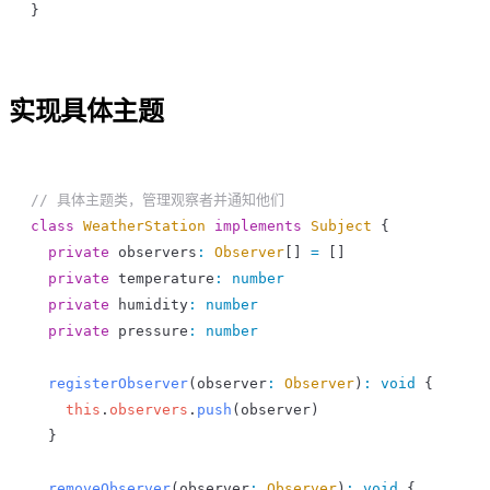
}
实现具体主题
// 具体主题类，管理观察者并通知他们
class
 WeatherStation
 implements
 Subject
 {
  private
 observers
:
 Observer
[] 
=
 []
  private
 temperature
:
 number
  private
 humidity
:
 number
  private
 pressure
:
 number
  registerObserver
(
observer
:
 Observer
)
:
 void
 {
    this
.
observers
.
push
(
observer
)
  }
  removeObserver
(
observer
:
 Observer
)
:
 void
 {