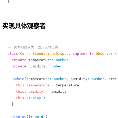
}
实现具体观察者
// 具体观察者类，显示天气信息
class
 CurrentConditionsDisplay
 implements
 Observer
 {
  private
 temperature
:
 number
  private
 humidity
:
 number
  update
(
temperature
:
 number
, 
humidity
:
 number
, 
pres
    this
.
temperature
 =
 temperature
    this
.
humidity
 =
 humidity
    this
.
display
()
  }
  display
()
:
 void
 {