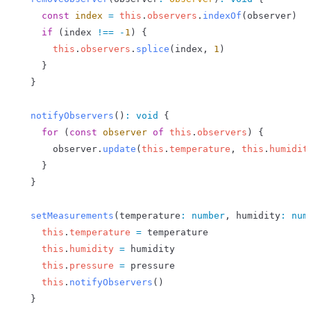
    const
 index
 =
 this
.
observers
.
indexOf
(
observer
)
    if
 (
index
 !==
 -
1
) {
      this
.
observers
.
splice
(
index
, 
1
)
    }
  }
  notifyObservers
()
:
 void
 {
    for
 (
const
 observer
 of
 this
.
observers
) {
      observer
.
update
(
this
.
temperature
, 
this
.
humidit
    }
  }
  setMeasurements
(
temperature
:
 number
, 
humidity
:
 num
    this
.
temperature
 =
 temperature
    this
.
humidity
 =
 humidity
    this
.
pressure
 =
 pressure
    this
.
notifyObservers
()
  }