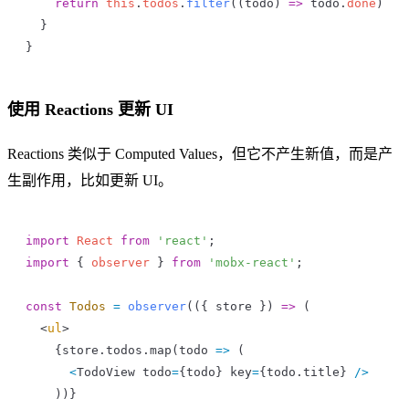
    return
 this
.
todos
.
filter
((
todo
) 
=>
 todo
.
done
)
  }
}
使用 Reactions 更新 UI
Reactions 类似于 Computed Values，但它不产生新值，而是产
生副作用，比如更新 UI。
import
 React
 from
 'react'
;
import
 { 
observer
 } 
from
 'mobx-react'
;
const
 Todos
 =
 observer
(({ 
store
 }) 
=>
 (
  <
ul
>
    {
store
.
todos
.
map
(
todo
 =>
 (
      <
TodoView
 todo
=
{
todo
} 
key
=
{todo.
title
} 
/>
    ))}