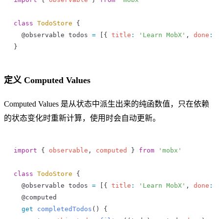
class
 TodoStore
 {
  @
observable
 todos
 =
 [{ 
title
:
 'Learn MobX'
, 
done
:
 
}
定义 Computed Values
Computed Values 是从状态中派生出来的纯函数值，只在依赖
的状态变化时重新计算，使用时会自动更新。
import
 { 
observable
, 
computed
 } 
from
 'mobx'
class
 TodoStore
 {
  @
observable
 todos
 =
 [{ 
title
:
 'Learn MobX'
, 
done
:
 
  @
computed
  get
 completedTodos
() {