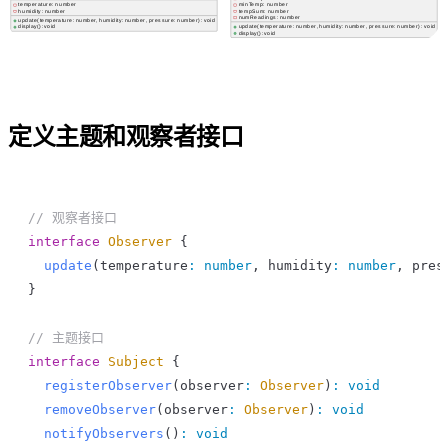
定义主题和观察者接口
// 观察者接口
interface
 Observer
 {
  update
(
temperature
:
 number
, 
humidity
:
 number
, 
pres
}
// 主题接口
interface
 Subject
 {
  registerObserver
(
observer
:
 Observer
)
:
 void
  removeObserver
(
observer
:
 Observer
)
:
 void
  notifyObservers
()
:
 void