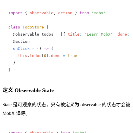
import
 { 
observable
, 
action
 } 
from
 'mobx'
class
 TodoStore
 {
  @
observable
 todos
 =
 [{ 
title
:
 'Learn MobX'
, 
done
:
 
  @
action
  onClick
 =
 () 
=>
 {
    this
.
todos
[
0
].
done
 =
 true
  }
}
定义 Observable State
State 是可观察的状态，只有被定义为 observable 的状态才会被
MobX 追踪。
import
 { 
observable
 } 
from
 'mobx'