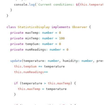
    console
.
log
(
`Current conditions: 
${
this
.
temperat
  }
}
class
 StatisticsDisplay
 implements
 Observer
 {
  private
 maxTemp
:
 number
 =
 0
  private
 minTemp
:
 number
 =
 100
  private
 tempSum
:
 number
 =
 0
  private
 numReadings
:
 number
 =
 0
  update
(
temperature
:
 number
, 
humidity
:
 number
, 
pres
    this
.
tempSum
 +=
 temperature
    this
.
numReadings
++
    if
 (
temperature
 >
 this
.
maxTemp
) {
      this
.
maxTemp
 =
 temperature
    }