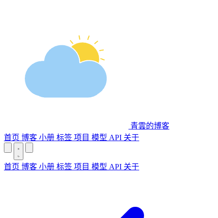
青雲的博客
首页
博客
小册
标签
项目
模型 API
关于
首页
博客
小册
标签
项目
模型 API
关于