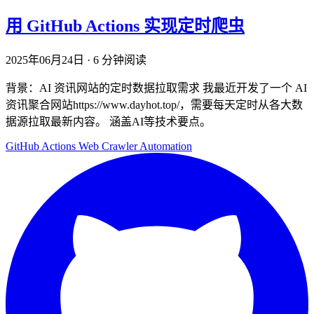
用 GitHub Actions 实现定时爬虫
2025年06月24日
·
6 分钟阅读
背景：AI 资讯网站的定时数据拉取需求 我最近开发了一个 AI
资讯聚合网站https://www.dayhot.top/，需要每天定时从各大数
据源拉取最新内容。 涵盖AI等技术要点。
GitHub Actions
Web Crawler
Automation