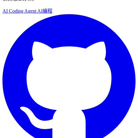
AI
Coding Agent
AI编程