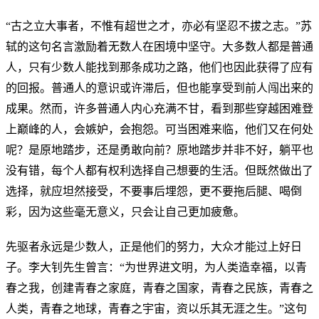
“古之立大事者，不惟有超世之才，亦必有坚忍不拔之志。”苏
轼的这句名言激励着无数人在困境中坚守。大多数人都是普通
人，只有少数人能找到那条成功之路，他们也因此获得了应有
的回报。普通人的意识或许滞后，但也能享受到前人闯出来的
成果。然而，许多普通人内心充满不甘，看到那些穿越困难登
上巅峰的人，会嫉妒，会抱怨。可当困难来临，他们又在何处
呢？是原地踏步，还是勇敢向前？原地踏步并非不好，躺平也
没有错，每个人都有权利选择自己想要的生活。但既然做出了
选择，就应坦然接受，不要事后埋怨，更不要拖后腿、喝倒
彩，因为这些毫无意义，只会让自己更加疲惫。
先驱者永远是少数人，正是他们的努力，大众才能过上好日
子。李大钊先生曾言：“为世界进文明，为人类造幸福，以青
春之我，创建青春之家庭，青春之国家，青春之民族，青春之
人类，青春之地球，青春之宇宙，资以乐其无涯之生。”这句