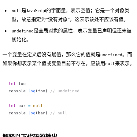
是JavaScript的字面量，表示空值；它是一个对象类
null
型，故意指定为”没有对象”，这表示该处不应该有值。
是全局对象的属性，表示变量已声明但还未被
undefined
初始化。
一个变量在定义后没有赋值，那么它的值就是
。而
undefined
如果你想表示某个值或变量目前不存在，应该用
来表示。
null
let
 foo
console
.
log
(
foo
) 
// undefined
let
 bar
 =
 null
console
.
log
(
bar
) 
// null
解释以下代码的输出