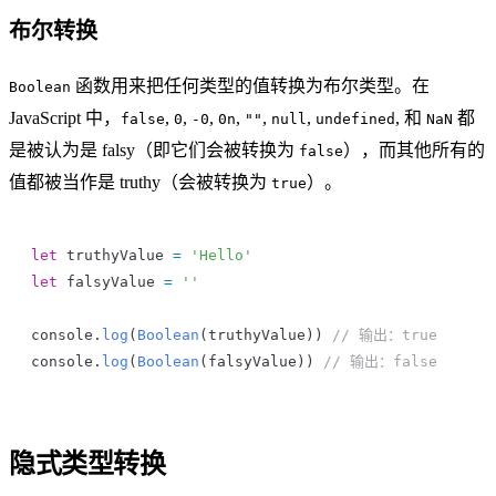
布尔转换
函数用来把任何类型的值转换为布尔类型。在
Boolean
JavaScript 中，
,
,
,
,
,
,
, 和
都
false
0
-0
0n
""
null
undefined
NaN
是被认为是 falsy（即它们会被转换为
），而其他所有的
false
值都被当作是 truthy（会被转换为
）。
true
let
 truthyValue
 =
 'Hello'
let
 falsyValue
 =
 ''
console
.
log
(
Boolean
(
truthyValue
)) 
// 输出：true
console
.
log
(
Boolean
(
falsyValue
)) 
// 输出：false
隐式类型转换