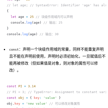
// let age; // SyntaxError: Identifier 'age' has alr
{
  let
 age
 =
 25
 // 块级作用域内可以声明
  console
.
log
(
age
) 
// 输出：25
}
console
.
log
(
age
) 
// 输出：30
：声明一个块级作用域的常量，同样不能重复声明
const
且不能在声明前使用，声明时必须初始化，一旦赋值后不
能再被修改（但如果值是对象，则对象的属性可以修
改）。
const
 PI
 =
 3.14
// PI = 3; // TypeError: Assignment to constant vari
const
 obj
 =
 { 
key
:
 'value'
 }
obj
.
key
 =
 'new value'
 // 可以修改对象属性