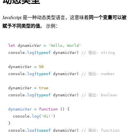
JavaScript 是一种动态类型语言，这意味着
同一个变量可以被
赋予不同类型的值
。 示例：
let
 dynamicVar
 =
 'Hello, World'
console
.
log
(
typeof
 dynamicVar
) 
// 输出: string
dynamicVar
 =
 50
console
.
log
(
typeof
 dynamicVar
) 
// 输出: number
dynamicVar
 =
 true
console
.
log
(
typeof
 dynamicVar
) 
// 输出: boolean
dynamicVar
 =
 function
 () {
  console
.
log
(
'Hi!'
)
}
console
.
log
(
typeof
 dynamicVar
) 
// 输出: function