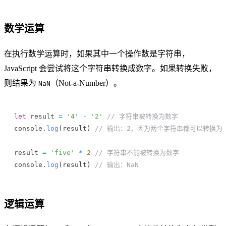
数学运算
在执行数学运算时，如果其中一个操作数是字符串，
JavaScript 会尝试将这个字符串转换成数字。如果转换失败，
则结果为
（Not-a-Number）。
NaN
let
 result
 =
 '4'
 -
 '2'
 // 字符串被转换为数字
console
.
log
(
result
) 
// 输出：2，因为两个字符串都可以转换为
result
 =
 'five'
 *
 2
 // 字符串不能被转换为数字
console
.
log
(
result
) 
// 输出：NaN
逻辑运算