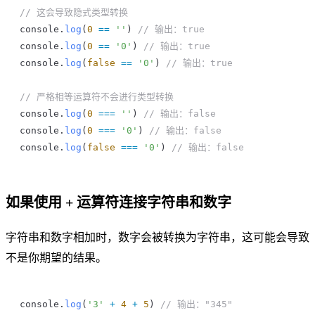
// 这会导致隐式类型转换
console
.
log
(
0
 ==
 ''
) 
// 输出：true
console
.
log
(
0
 ==
 '0'
) 
// 输出：true
console
.
log
(
false
 ==
 '0'
) 
// 输出：true
// 严格相等运算符不会进行类型转换
console
.
log
(
0
 ===
 ''
) 
// 输出：false
console
.
log
(
0
 ===
 '0'
) 
// 输出：false
console
.
log
(
false
 ===
 '0'
) 
// 输出：false
如果使用 + 运算符连接字符串和数字
字符串和数字相加时，数字会被转换为字符串，这可能会导致
不是你期望的结果。
console
.
log
(
'3'
 +
 4
 +
 5
) 
// 输出："345"