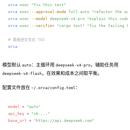
orca
 exec
 "fix this test"
orca
 exec
 --approval-mode
 full-auto
 "refactor the au
orca
 exec
 --model
 deepseek-v4-pro
 "explain this code
orca
 exec
 --verifier
 "cargo test"
 "fix the failing t
# 直接进交互式 TUI
orca
模型默认
：主循环用
，辅助任务用
auto
deepseek-v4-pro
，在效果和成本之间取平衡。
deepseek-v4-flash
配置文件放在
：
~/.orca/config.toml
model
 = 
"auto"
api_key
 = 
"sk-..."
base_url
 = 
"https://api.deepseek.com"