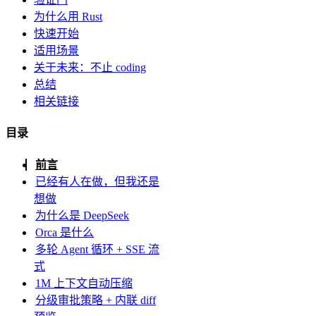
为什么用 Rust
快速开始
适用场景
关于未来：不止 coding
总结
相关链接
目录
前言
已经有人在做，但我还是
想做
为什么是 DeepSeek
Orca 是什么
多轮 Agent 循环 + SSE 流
式
1M 上下文自动压缩
分级审批策略 + 内联 diff