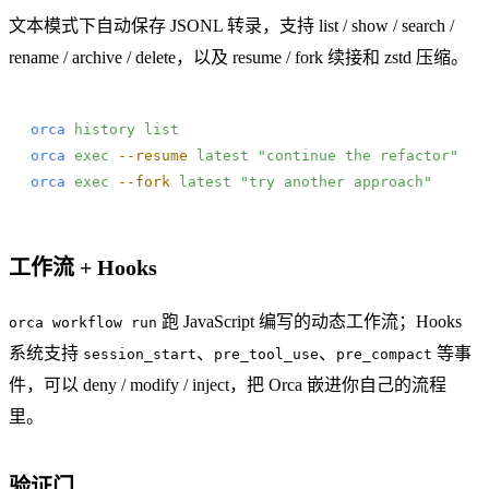
文本模式下自动保存 JSONL 转录，支持 list / show / search /
rename / archive / delete，以及 resume / fork 续接和 zstd 压缩。
orca
 history
 list
orca
 exec
 --resume
 latest
 "continue the refactor"
orca
 exec
 --fork
 latest
 "try another approach"
工作流 + Hooks
跑 JavaScript 编写的动态工作流；Hooks
orca workflow run
系统支持
、
、
等事
session_start
pre_tool_use
pre_compact
件，可以 deny / modify / inject，把 Orca 嵌进你自己的流程
里。
验证门