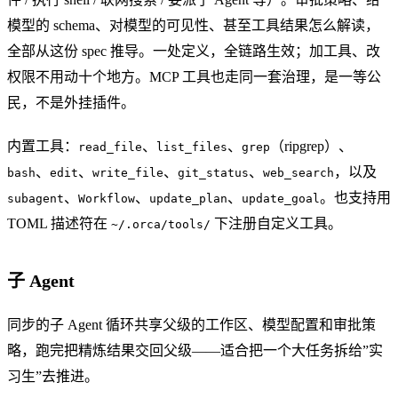
模型的 schema、对模型的可见性、甚至工具结果怎么解读，
全部从这份 spec 推导。一处定义，全链路生效；加工具、改
权限不用动十个地方。MCP 工具也走同一套治理，是一等公
民，不是外挂插件。
内置工具：
、
、
（ripgrep）、
read_file
list_files
grep
、
、
、
、
，以及
bash
edit
write_file
git_status
web_search
、
、
、
。也支持用
subagent
Workflow
update_plan
update_goal
TOML 描述符在
下注册自定义工具。
~/.orca/tools/
子 Agent
同步的子 Agent 循环共享父级的工作区、模型配置和审批策
略，跑完把精炼结果交回父级——适合把一个大任务拆给”实
习生”去推进。