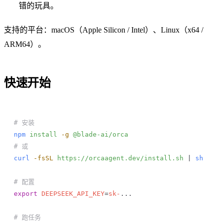
错的玩具。
支持的平台：macOS（Apple Silicon / Intel）、Linux（x64 /
ARM64）。
快速开始
# 安装
npm
 install
 -g
 @blade-ai/orca
# 或
curl
 -fsSL
 https://orcaagent.dev/install.sh
 | 
sh
# 配置
export
 DEEPSEEK_API_KEY
=
sk-
...
# 跑任务