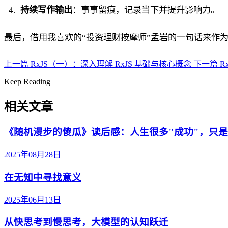
持续写作输出
：事事留痕，记录当下并提升影响力。
最后，借用我喜欢的“投资理财按摩师”孟岩的一句话来作
上一篇
RxJS（一）：深入理解 RxJS 基础与核心概念
下一篇
R
Keep Reading
相关文章
《随机漫步的傻瓜》读后感：人生很多"成功"，只
2025年08月28日
在无知中寻找意义
2025年06月13日
从快思考到慢思考，大模型的认知跃迁