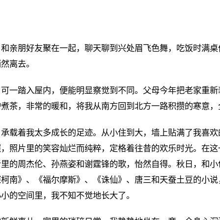
。和亲朋好友聚在一起，聊天聊到兴处眉飞色舞，吃饭时满桌
悄然离去。
，可一踏入屋内，便能明显察觉到不同。父母今年把老家重新
炉煮茶，非常的暖和，将我从南方回到北方一路积攒的寒意，
承载着我太多成长的足迹。从小住到大，墙上贴满了我喜欢的
照，照片里的笑容灿烂而纯粹，定格着往昔的欢乐时光。在这
里的周杰伦、孙燕姿和谢霆锋的歌，怡然自得。秋日，和小
探柯南》、《福尔摩斯》、《诛仙》、唐三和天蚕土豆的小说
小小的空间里，我不知不觉地长大了。