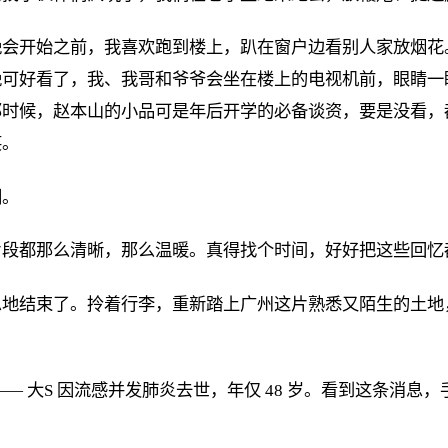
晚会开始之前，我喜欢跑到楼上，趴在窗户边看别人家放烟花
晚可好看了，我、我哥和爷爷会坐在楼上的电视机前，眼睛一
那时候，赵本山的小品可是年后开学的必备谈资，要是没看，
笑。
们。
片段都那么清晰，那么温暖。真得找个时间，好好把这些回忆
息地结束了。拎着行李，重新踏上广州这片熟悉又陌生的土地
— 大S 因流感并发肺炎去世，年仅 48 岁。看到这条消息