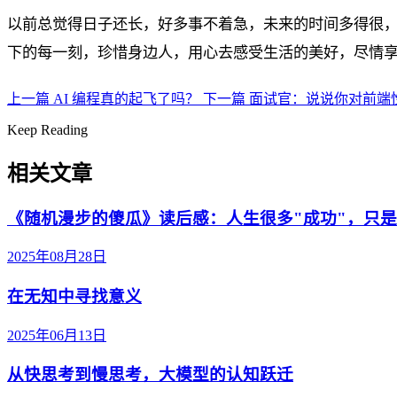
以前总觉得日子还长，好多事不着急，未来的时间多得很
下的每一刻，珍惜身边人，用心去感受生活的美好，尽情享
上一篇
AI 编程真的起飞了吗？
下一篇
面试官：说说你对前端
Keep Reading
相关文章
《随机漫步的傻瓜》读后感：人生很多"成功"，只
2025年08月28日
在无知中寻找意义
2025年06月13日
从快思考到慢思考，大模型的认知跃迁