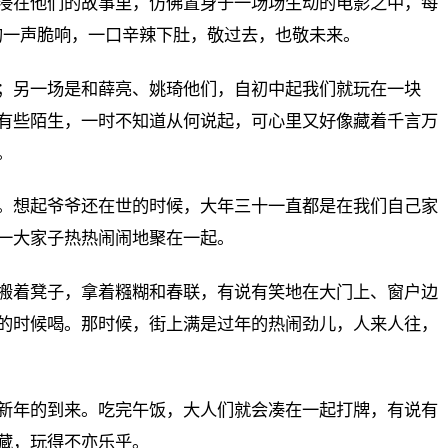
浸在他们的故事里，仿佛置身于一场场生动的电影之中，每
的一声脆响，一口辛辣下肚，敬过去，也敬未来。
；另一场是和薛亮、姚琦他们，自初中起我们就玩在一块
有些陌生，一时不知道从何说起，可心里又好像藏着千言万
。
。想起爷爷还在世的时候，大年三十一直都是在我们自己家
一大家子热热闹闹地聚在一起。
搬着凳子，拿着糨糊和春联，有说有笑地在大门上、窗户边
的时候喝。那时候，街上满是过年的热闹劲儿，人来人往，
新年的到来。吃完午饭，大人们就会凑在一起打牌，有说有
藏，玩得不亦乐乎。