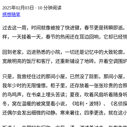
2025年02月03日
·
10 分钟阅读
感想随笔
过去这一周，时间就像被按了快进键，春节更是转瞬即逝
样，一天接着一天，春节的热闹还在耳边回响，它却已经
回到老家，迈进熟悉的小院，一切还是记忆中的大致轮廓
宽敞明亮的饭厅和客厅，还重新铺设了地砖。开着空调围
只是，我曾经住过的那间小屋，已然没了踪影。那间小屋，
我年少时的无限憧憬。柜子里，还存放着一张张珍贵的合
的鸟鸣声，在书桌上埋头苦读；夏夜，吹着风扇听着随身听
冬，窝在温暖的被窝里看小说，《哈利・波特》、《名侦
还偶尔会发出细微的动静。寒来暑往，四季更迭，就在这