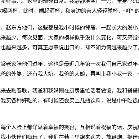
的新鲜事儿、家里的琐碎日常。我静静地坐在一旁，全身心沉
欢喝两杯，此时，端起酒杯，和身边的亲人轻轻碰杯，“叮” 
明、赵东方他们，这些都是我小时候的邻居，一起长大的发小
越来越少。每次见面，大家的模样似乎没什么变化，可又感觉
话也越来越多，可真正愿意说出口的，却不知为何越来越少了
蒲棠老家陪他们过年，这也是最近几年第一次我们自己家过年
我爸的外婆，还有我大奶，我爸的大娘，再叫上我小叔一家，
起来去贴春联，我爸和我妈则在厨房里忙活着做饭。我和哥哥
给我买各种好吃的，有时候还会买上几瓶饮料，说是中午吃饭
。
，每个人脸上都洋溢着幸福的笑容，互相说着祝福的话，庆祝
去找小伙伴们疯玩了，我们在巷子里跑来跑去，放鞭炮、捉迷