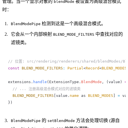
管理。当一个显示对象的
被设置为高级混合模式
blendMode
时：
检测到这是一个高级混合模式。
BlendModePipe
它会从一个内部映射
中查找对应的
BLEND_MODE_FILTERS
滤镜类。
// 位置: src/rendering/renderers/shared/blendModes/Bl
const
 BLEND_MODE_FILTERS
:
 Partial
<
Record
<
BLEND_MODES
extensions
.
handle
(
ExtensionType
.
BlendMode
, (
value
) 
=
  // ... 注册高级混合模式对应的滤镜类
  BLEND_MODE_FILTERS
[
value
.
name
 as
 BLEND_MODES
] 
=
 va
})
的
方法会处理切换 (源自
BlendModePipe
setBlendMode