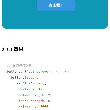
2. UI 效果
// 按钮悬停效果
button
.
on
(
'pointerover'
, () 
=>
 {
  button
.
filters
 =
 [
    new
 GlowFilter
({
      distance
:
 15
,
      outerStrength
:
 2
,
      innerStrength
:
 0
,
      color
:
 0x00ffff
,