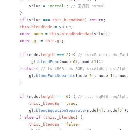
         value
 =
 'normal'
; 
// 回退到 normal
     }
     if
 (
value
 ===
 this
.
blendMode
) 
return
;
     this
.
blendMode
 =
 value
;
     const
 mode
 =
 this
.
blendModesMap
[
value
];
     const
 gl
 =
 this
.
gl
;
     if
 (
mode
.
length
 ===
 2
) { 
// [srcFactor, dstFact
          gl
.
blendFunc
(
mode
[
0
], 
mode
[
1
]);
     } 
else
 { 
// [srcRGB, dstRGB, srcAlpha, dstAlpha
         gl
.
blendFuncSeparate
(
mode
[
0
], 
mode
[
1
], 
mode
     }
     if
 (
mode
.
length
 ===
 6
) { 
// ..., eqRGB, eqAlpha
         this
.
_blendEq
 =
 true
;
         gl
.
blendEquationSeparate
(
mode
[
4
], 
mode
[
5
]);
     } 
else
 if
 (
this
.
_blendEq
) {
         this
.
_blendEq
 =
 false
;