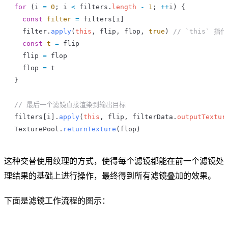
for
 (
i
 =
 0
; 
i
 <
 filters
.
length
 -
 1
; 
++
i
) {
  const
 filter
 =
 filters
[
i
]
  filter
.
apply
(
this
, 
flip
, 
flop
, 
true
) 
// `this` 指代
  const
 t
 =
 flip
  flip
 =
 flop
  flop
 =
 t
}
// 最后一个滤镜直接渲染到输出目标
filters
[
i
].
apply
(
this
, 
flip
, 
filterData
.
outputTextur
TexturePool
.
returnTexture
(
flop
)
这种交替使用纹理的方式，使得每个滤镜都能在前一个滤镜处
理结果的基础上进行操作，最终得到所有滤镜叠加的效果。
下面是滤镜工作流程的图示：