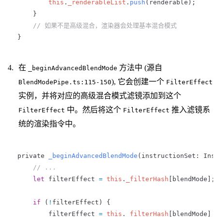
         this
.
_renderableList
.
push
(
renderable
);
     }
     // 如果不是高级混合，渲染器会处理基本混合模式
 }
在
方法中 (源自
_beginAdvancedBlendMode
), 它会创建一个
BlendModePipe.ts:115-150
FilterEffect
实例，并将对应的高级混合模式滤镜添加到这个
中。然后将这个
推入滤镜系
FilterEffect
FilterEffect
统的渲染指令中。
 private
 _beginAdvancedBlendMode
(
instructionSet
: 
Ins
     // ...
     let
 filterEffect
 =
 this
.
_filterHash
[
blendMode
];
     if
 (
!
filterEffect
) {
         filterEffect
 =
 this
.
_filterHash
[
blendMode
] 