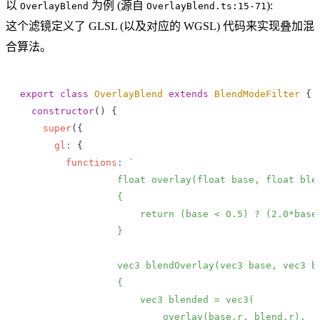
以
为例 (源自
):
OverlayBlend
OverlayBlend.ts:15-71
这个滤镜定义了 GLSL (以及对应的 WGSL) 代码来实现叠加混
合算法。
export
 class
 OverlayBlend
 extends
 BlendModeFilter
 {
  constructor
() {
    super
({
      gl
:
 {
        functions
:
 `
                 float overlay(float base, float ble
                 {
                     return (base < 0.5) ? (2.0*base
                 }
                 vec3 blendOverlay(vec3 base, vec3 b
                 {
                     vec3 blended = vec3(
                         overlay(base.r, blend.r),