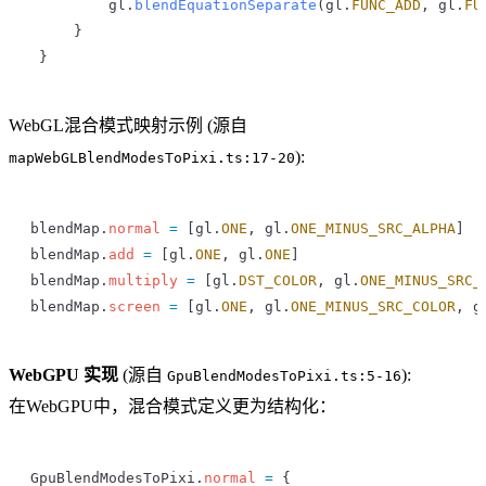
         gl
.
blendEquationSeparate
(
gl
.
FUNC_ADD
, 
gl
.
FU
     }
 }
WebGL混合模式映射示例 (源自
):
mapWebGLBlendModesToPixi.ts:17-20
blendMap
.
normal
 =
 [
gl
.
ONE
, 
gl
.
ONE_MINUS_SRC_ALPHA
]
blendMap
.
add
 =
 [
gl
.
ONE
, 
gl
.
ONE
]
blendMap
.
multiply
 =
 [
gl
.
DST_COLOR
, 
gl
.
ONE_MINUS_SRC_
blendMap
.
screen
 =
 [
gl
.
ONE
, 
gl
.
ONE_MINUS_SRC_COLOR
, 
g
WebGPU 实现
(源自
):
GpuBlendModesToPixi.ts:5-16
在WebGPU中，混合模式定义更为结构化：
GpuBlendModesToPixi
.
normal
 =
 {