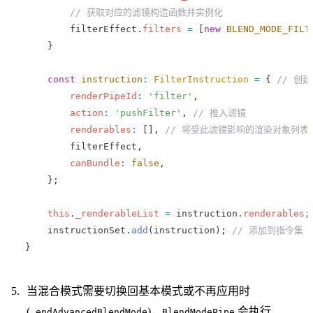
         // 获取对应的滤镜构造函数并实例化
         filterEffect
.
filters
 =
 [
new
 BLEND_MODE_FILT
     }
     const
 instruction
:
 FilterInstruction
 =
 { 
// 创
         renderPipeId
:
 'filter'
,
         action
:
 'pushFilter'
, 
// 推入滤镜
         renderables
:
 [], 
// 将受此滤镜影响的渲染对象列表
         filterEffect
,
         canBundle
:
 false
,
     };
     this
.
_renderableList
 =
 instruction
.
renderables
;
     instructionSet
.
add
(
instruction
); 
// 添加到指令集
 }
当混合模式需要切换回基本模式或不再应用时
(
)，
会执行
_endAdvancedBlendMode
BlendModePipe