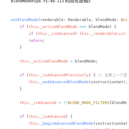
的简化逻辑):
BlendModePipe.ts:48-113
 setBlendMode
(
renderable
: 
Renderable
, 
blendMode
: 
BLE
     if
 (
this
.
_activeBlendMode
 ===
 blendMode
) {
         if
 (
this
.
_isAdvanced
) 
this
.
_renderableList
.
         return
;
     }
     this
.
_activeBlendMode
 =
 blendMode
;
     if
 (
this
.
_isAdvancedPreviously
) { 
// 如果上一个
         this
.
_endAdvancedBlendMode
(
instructionSet
);
     }
     this
.
_isAdvanced
 =
 !!
BLEND_MODE_FILTERS
[
blendMo
     if
 (
this
.
_isAdvanced
) {
         this
.
_beginAdvancedBlendMode
(
instructionSet