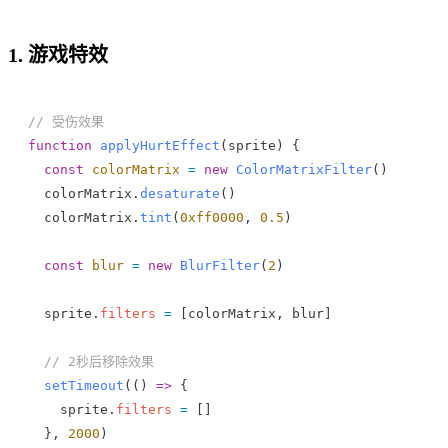
1. 游戏特效
// 受伤效果
function
 applyHurtEffect
(
sprite
) {
  const
 colorMatrix
 =
 new
 ColorMatrixFilter
()
  colorMatrix
.
desaturate
()
  colorMatrix
.
tint
(
0xff0000
, 
0.5
)
  const
 blur
 =
 new
 BlurFilter
(
2
)
  sprite
.
filters
 =
 [
colorMatrix
, 
blur
]
  // 2秒后移除效果
  setTimeout
(() 
=>
 {
    sprite
.
filters
 =
 []
  }, 
2000
)