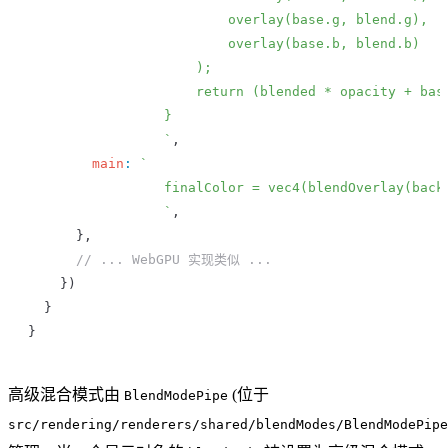
                         overlay(base.g, blend.g),
                         overlay(base.b, blend.b)
                     );
                     return (blended * opacity + bas
                 }
                 `
,
        main
:
 `
                 finalColor = vec4(blendOverlay(back
                 `
,
      },
      // ... WebGPU 实现类似 ...
    })
  }
}
高级混合模式由
(位于
BlendModePipe
src/rendering/renderers/shared/blendModes/BlendModePipe