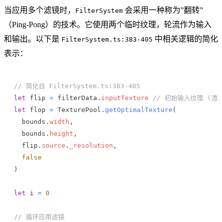
当应用多个滤镜时，
会采用一种称为”翻转”
FilterSystem
（Ping-Pong）的技术。它使用两个临时纹理，轮流作为输入
和输出。以下是
中相关逻辑的简化
FilterSystem.ts:383-405
表示：
// 简化自 FilterSystem.ts:383-405
let
 flip
 =
 filterData
.
inputTexture
 // 初始输入纹理 (渲
let
 flop
 =
 TexturePool
.
getOptimalTexture
(
  bounds
.
width
,
  bounds
.
height
,
  flip
.
source
.
_resolution
,
  false
)
let
 i
 =
 0
// 循环应用滤镜