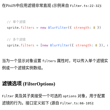
在PixiJS中应用滤镜非常直观 (示例来自
):
Filter.ts:22-32
// 单个滤镜
sprite
.
filters
 =
 new
 BlurFilter
({ 
strength
:
 8
 })
// 多个滤镜
sprite
.
filters
 =
 [
new
 BlurFilter
({ 
strength
:
 8
 }), 
n
当为一个显示对象设置
属性时，可以传入单个滤镜实
filters
例或一个滤镜实例数组。
滤镜选项 (FilterOptions)
类及其子类接受一个可选的
对象，用于配置
Filter
options
滤镜的行为。接口定义如下 (源自
):
Filter.ts:66-105