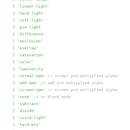
  |
 'linear-light'
  |
 'hard-light'
  |
 'soft-light'
  |
 'pin-light'
  |
 'difference'
  |
 'exclusion'
  |
 'overlay'
  |
 'saturation'
  |
 'color'
  |
 'luminosity'
  |
 'normal-npm'
 // normal pre-multiplied alpha
  |
 'add-npm'
 // add pre-multiplied alpha
  |
 'screen-npm'
 // screen pre-multiplied alpha
  |
 'none'
 // no blend mode
  |
 'subtract'
  |
 'divide'
  |
 'vivid-light'
  |
 'hard-mix'