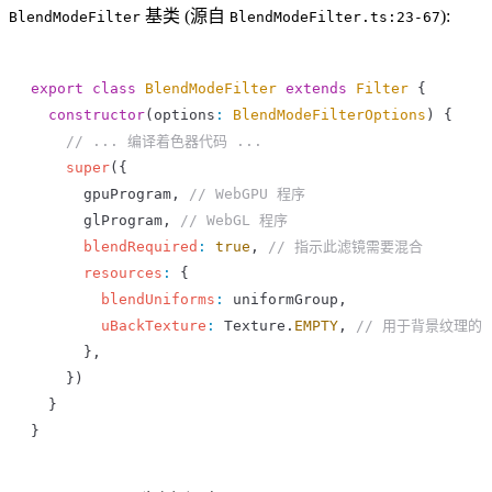
基类 (源自
):
BlendModeFilter
BlendModeFilter.ts:23-67
export
 class
 BlendModeFilter
 extends
 Filter
 {
  constructor
(
options
:
 BlendModeFilterOptions
) {
    // ... 编译着色器代码 ...
    super
({
      gpuProgram
, 
// WebGPU 程序
      glProgram
, 
// WebGL 程序
      blendRequired
:
 true
, 
// 指示此滤镜需要混合
      resources
:
 {
        blendUniforms
:
 uniformGroup
,
        uBackTexture
:
 Texture
.
EMPTY
, 
// 用于背景纹理的 u
      },
    })
  }
}