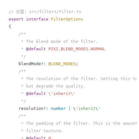
// 位置: src/filters/Filter.ts
export
 interface
 FilterOptions
{
    /**
     * The blend mode of the filter.
     * 
@
default
 PIXI.BLEND_MODES.NORMAL
     */
    blendMode
?
:
 BLEND_MODES
;
    /**
     * The resolution of the filter. Setting this to
     * but degrade the quality.
     * 
@
default
 \'inherit\'
     */
    resolution
?
:
 number
 |
 \
'inherit
\'
;
    /**
     * The padding of the filter. This is the amount
     * filter texture.
     * 
@
default
 0