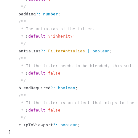
     */
    padding
?
:
 number
;
    /**
     * The antialias of the filter.
     * 
@
default
 \'inherit\'
     */
    antialias
?
:
 FilterAntialias
 |
 boolean
;
    /**
     * If the filter needs to be blended, this will 
     * 
@
default
 false
     */
    blendRequired
?
:
 boolean
;
    /**
     * If the filter is an effect that clips to the 
     * 
@
default
 false
     */
    clipToViewport
?
:
 boolean
;
}