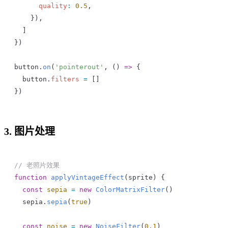
      quality
:
 0.5
,
    }),
  ]
})
button
.
on
(
'pointerout'
, () 
=>
 {
  button
.
filters
 =
 []
})
3. 图片处理
// 老照片效果
function
 applyVintageEffect
(
sprite
) {
  const
 sepia
 =
 new
 ColorMatrixFilter
()
  sepia
.
sepia
(
true
)
  const
 noise
 =
 new
 NoiseFilter
(
0.1
)