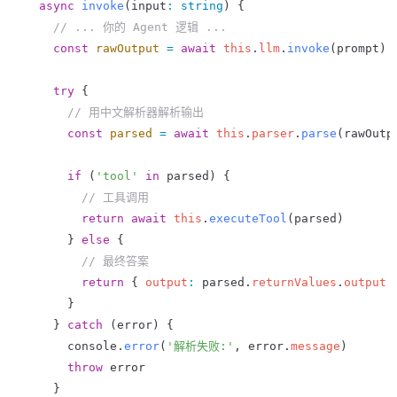
  async
 invoke
(
input
:
 string
) {
    // ... 你的 Agent 逻辑 ...
    const
 rawOutput
 =
 await
 this
.
llm
.
invoke
(
prompt
)
    try
 {
      // 用中文解析器解析输出
      const
 parsed
 =
 await
 this
.
parser
.
parse
(
rawOutp
      if
 (
'tool'
 in
 parsed
) {
        // 工具调用
        return
 await
 this
.
executeTool
(
parsed
)
      } 
else
 {
        // 最终答案
        return
 { 
output
:
 parsed
.
returnValues
.
output
 
      }
    } 
catch
 (
error
) {
      console
.
error
(
'解析失败:'
, 
error
.
message
)
      throw
 error
    }