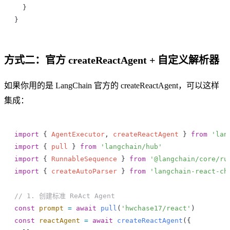
  }
}
方式二：官方 createReactAgent + 自定义解析器
如果你用的是 LangChain 官方的 createReactAgent，可以这样
集成：
import
 { 
AgentExecutor
, 
createReactAgent
 } 
from
 'lan
import
 { 
pull
 } 
from
 'langchain/hub'
import
 { 
RunnableSequence
 } 
from
 '@langchain/core/ru
import
 { 
createAutoParser
 } 
from
 'langchain-react-ch
// 1. 创建标准 ReAct Agent
const
 prompt
 =
 await
 pull
(
'hwchase17/react'
)
const
 reactAgent
 =
 await
 createReactAgent
({