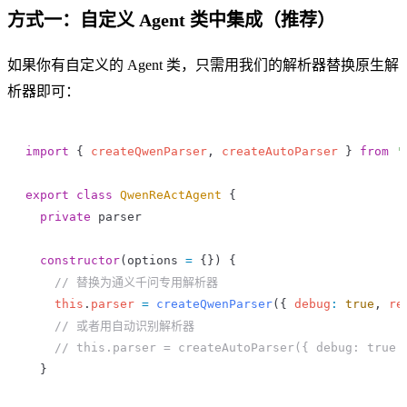
方式一：自定义 Agent 类中集成（推荐）
如果你有自定义的 Agent 类，只需用我们的解析器替换原生解
析器即可：
import
 { 
createQwenParser
, 
createAutoParser
 } 
from
 '
export
 class
 QwenReActAgent
 {
  private
 parser
  constructor
(
options
 =
 {}) {
    // 替换为通义千问专用解析器
    this
.
parser
 =
 createQwenParser
({ 
debug
:
 true
, 
re
    // 或者用自动识别解析器
    // this.parser = createAutoParser({ debug: true 
  }