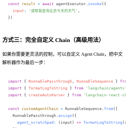
const
 result
 =
 await
 agentExecutor
.
invoke
({
  input
:
 '请帮我查询北京今天的天气'
,
})
方式三：完全自定义 Chain（高级用法）
如果你需要更灵活的控制，可以自定义 Agent Chain，把中文
解析器作为最后一步：
import
 { 
RunnablePassthrough
, 
RunnableSequence
 } 
fro
import
 { 
formatLogToString
 } 
from
 'langchain/agents'
import
 { 
createAutoParser
 } 
from
 'langchain-react-ch
const
 customAgentChain
 =
 RunnableSequence
.
from
([
  RunnablePassthrough
.
assign
({
    agent_scratchpad
:
 (
input
) 
=>
 formatLogToString
(
i