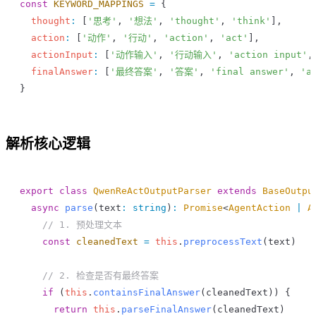
const
 KEYWORD_MAPPINGS
 =
 {
  thought
:
 [
'思考'
, 
'想法'
, 
'thought'
, 
'think'
],
  action
:
 [
'动作'
, 
'行动'
, 
'action'
, 
'act'
],
  actionInput
:
 [
'动作输入'
, 
'行动输入'
, 
'action input'
,
  finalAnswer
:
 [
'最终答案'
, 
'答案'
, 
'final answer'
, 
'a
}
解析核心逻辑
export
 class
 QwenReActOutputParser
 extends
 BaseOutpu
  async
 parse
(
text
:
 string
)
:
 Promise
<
AgentAction
 |
 A
    // 1. 预处理文本
    const
 cleanedText
 =
 this
.
preprocessText
(
text
)
    // 2. 检查是否有最终答案
    if
 (
this
.
containsFinalAnswer
(
cleanedText
)) {
      return
 this
.
parseFinalAnswer
(
cleanedText
)