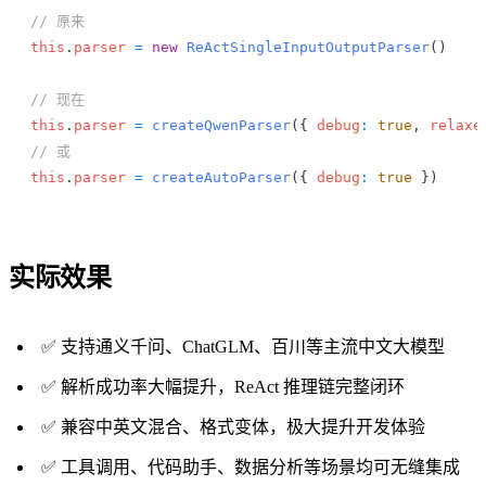
// 原来
this
.
parser
 =
 new
 ReActSingleInputOutputParser
()
// 现在
this
.
parser
 =
 createQwenParser
({ 
debug
:
 true
, 
relaxe
// 或
this
.
parser
 =
 createAutoParser
({ 
debug
:
 true
 })
实际效果
✅ 支持通义千问、ChatGLM、百川等主流中文大模型
✅ 解析成功率大幅提升，ReAct 推理链完整闭环
✅ 兼容中英文混合、格式变体，极大提升开发体验
✅ 工具调用、代码助手、数据分析等场景均可无缝集成